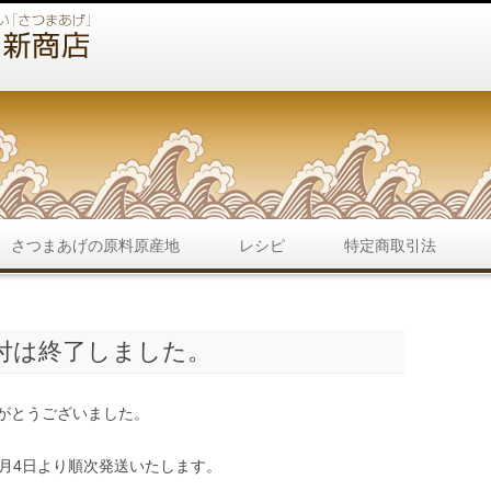
コ
ン
さつまあげの原料原産地
レシピ
特定商取引法
テ
ン
ツ
へ
ス
キ
受付は終了しました。
ッ
プ
がとうございました。
年1月4日より順次発送いたします。